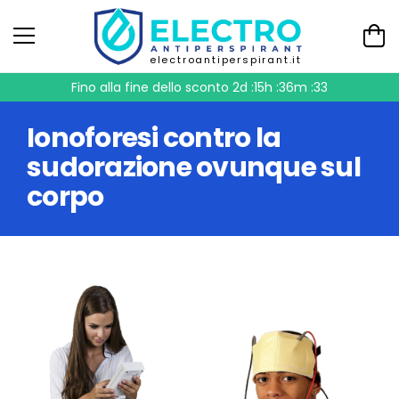
electroantiperspirant.it
Fino alla fine dello sconto
2d :15h :36m :32
Ionoforesi contro la
sudorazione ovunque sul
corpo