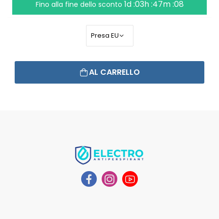
1d :03h :47m :07
Fino alla fine dello sconto
AL CARRELLO