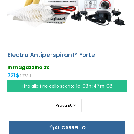
Electro Antiperspirant® Forte
In magazzino 2x
721 $
1 273 $
1d :03h :47m :07
Fino alla fine dello sconto
AL CARRELLO