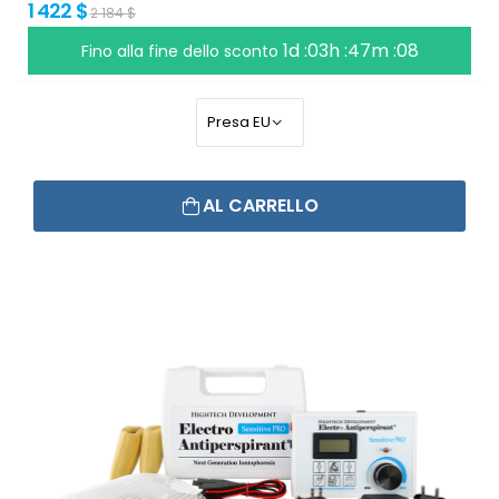
1 422 $
2 184 $
1d :03h :47m :07
Fino alla fine dello sconto
AL CARRELLO