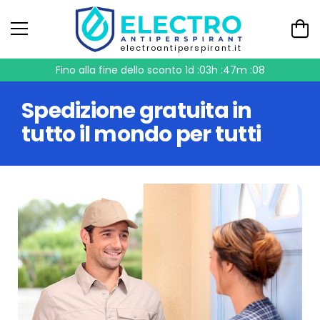
electroantiperspirant.it
Fino alla fine dello sconto
1d :03h :47m :07
Spedizione gratuita in
tutto il mondo per tutti