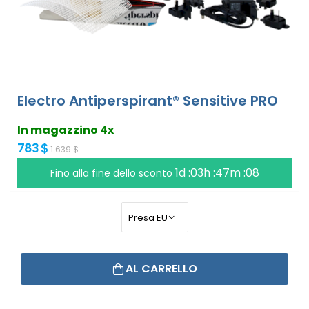
Electro Antiperspirant® Sensitive PRO
In magazzino 4x
783 $
1 639 $
1d :03h :47m :07
Fino alla fine dello sconto
AL CARRELLO