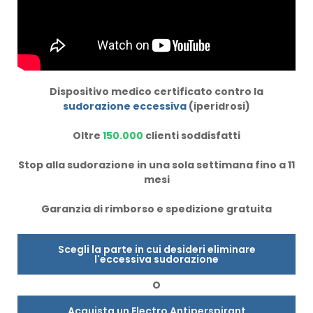
Dispositivo medico certificato contro la
sudorazione eccessiva
(iperidrosi)
Oltre
150.000
clienti soddisfatti
Stop alla sudorazione in una sola settimana fino a 11
mesi
Garanzia di rimborso e spedizione gratuita
Scegli la parte in cui desideri eliminare
l'eccessiva sudorazione
O
Acquista un Electro Antiperspirant