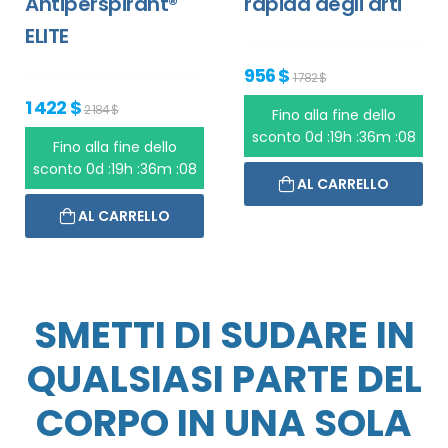
Antiperspirant®
rapida degli arti
ELITE
956 $
1 782 $
1 422 $
2 184 $
Fino alla fine dello
sconto
0d :19h :36m :08
Fino alla fine dello
sconto
0d :19h :36m :08
AL CARRELLO
AL CARRELLO
SMETTI DI SUDARE IN
QUALSIASI PARTE DEL
CORPO IN UNA SOLA