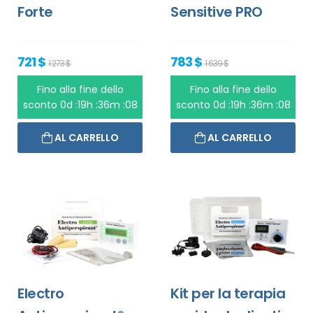
Forte
Sensitive PRO
721 $
783 $
1 273 $
1 639 $
Fino alla fine dello
Fino alla fine dello
sconto
0d :19h :36m :08
sconto
0d :19h :36m :08
AL CARRELLO
AL CARRELLO
Electro
Kit per la terapia