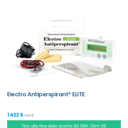
Electro Antiperspirant® ELITE
1 422 $
2 184 $
Fino alla fine dello sconto
2d :00h :30m :05