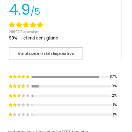
4.9
/5
28607 Recensioni
99%
I clienti consigliano
Valutazione del dispositivo
87%
9%
2%
1%
1%
*automatically translated by DEEPL tranlator
*aut