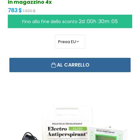
In magazzino 4x
783 $
1 639 $
2d :00h :30m :05
Fino alla fine dello sconto
AL CARRELLO