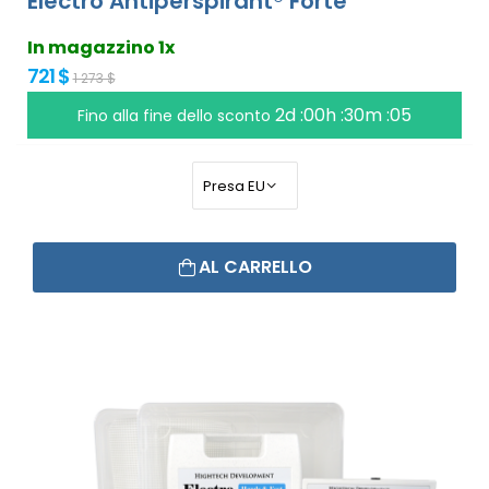
Electro Antiperspirant® Forte
In magazzino 1x
721 $
1 273 $
2d :00h :30m :05
Fino alla fine dello sconto
AL CARRELLO