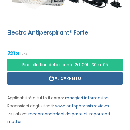
Electro Antiperspirant® Forte
721 $
1 273 $
Fino alla fine dello sconto
2d :00h :30m :05
AL CARRELLO
Applicabilità a tutto il corpo:
maggiori informazioni
Recensioni degli utenti:
www.iontophoresis.reviews
Visualizza:
raccomandazioni da parte di importanti
medici