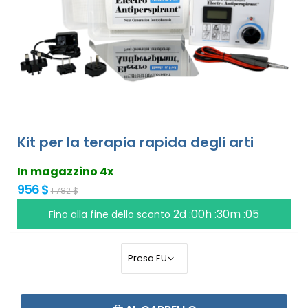
Kit per la terapia rapida degli arti
In magazzino 4x
956 $
1 782 $
2d :00h :30m :05
Fino alla fine dello sconto