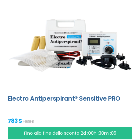
Electro Antiperspirant® Sensitive PRO
783 $
1 639 $
Fino alla fine dello sconto
2d :00h :30m :05