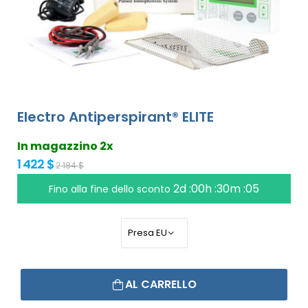
Electro Antiperspirant® ELITE
In magazzino 2x
1 422 $
2 184 $
2d :00h :30m :05
Fino alla fine dello sconto
AL CARRELLO