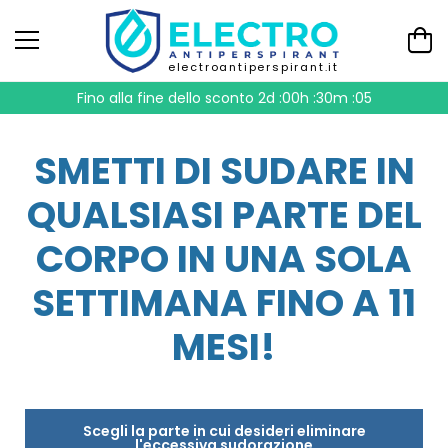
electroantiperspirant.it
Fino alla fine dello sconto
2d :00h :30m :05
SMETTI DI SUDARE IN
QUALSIASI PARTE DEL
CORPO IN UNA SOLA
SETTIMANA FINO A 11
MESI!
Scegli la parte in cui desideri eliminare
l'eccessiva sudorazione