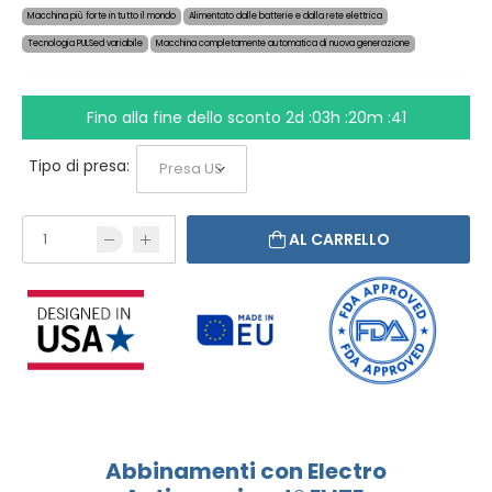
Macchina più forte in tutto il mondo
Alimentato dalle batterie e dalla rete elettrica
Tecnologia PULSed variabile
Macchina completamente automatica di nuova generazione
Fino alla fine dello sconto
2d :03h :20m :40
Tipo di presa:
AL CARRELLO
Abbinamenti con Electro