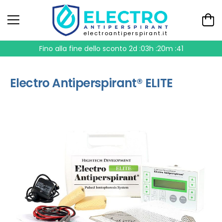
electroantiperspirant.it
Fino alla fine dello sconto
2d :03h :20m :40
Electro Antiperspirant® ELITE