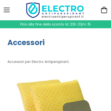
electroantiperspirant.it
Fino alla fine dello sconto
1d :23h :02m :14
Accessori
Accessori per Electro Antiperspirant.