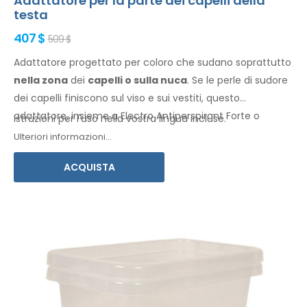
Adattatore per la parte dei capelli della
testa
407 $
509 $
Adattatore progettato per coloro che sudano soprattutto
nella
zona
dei
capelli
o sulla nuca
. Se le perle di sudore
dei capelli
finiscono sul viso
e sui vestiti
, questo
adattatore, insieme a Electro Antiperspirant Forte o
Istruzioni per l'uso nella vostra lingua incluse.
Electro Antiperspirant ELITE, fa al caso vostro.
Ulteriori informazioni...
ACQUISTA