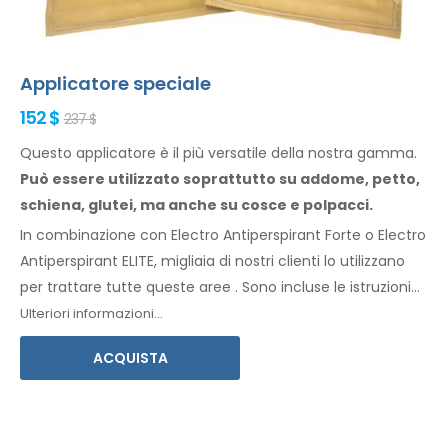
Applicatore speciale
152 $
237 $
Questo applicatore è il più versatile della nostra gamma.
Può essere utilizzato soprattutto
su addome,
petto,
schiena, glutei,
ma anche su cosce
e polpacci.
In combinazione con Electro Antiperspirant Forte o Electro
Antiperspirant ELITE, migliaia di nostri clienti lo utilizzano
per trattare tutte
queste
aree
.
Sono incluse le istruzioni
per l'
uso
nella vostra lingua.
Ulteriori informazioni...
ACQUISTA