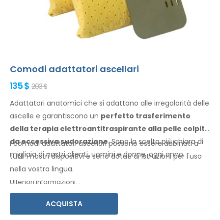
Comodi adattatori ascellari
135 $
203 $
Adattatori anatomici che si adattano alle irregolarità delle
ascelle
e garantiscono
un
perfetto trasferimento
della terapia elettroantitraspirante
alla pelle
colpita
da eccessiva sudorazione
. Sono la scelta più chiara di
I comodi adattatori
ascellari
possono essere abbinati a
migliaia di nostri clienti, uomini
e donne
, ogni anno.
tutti i
nostri dispositivi e sono dotati di istruzioni per l'
uso
nella vostra lingua.
Ulteriori informazioni...
ACQUISTA