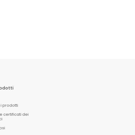
rodotti
i prodotti
certificati dei
ci
osi