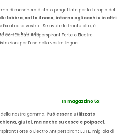
ma di maschera è stato progettato per la terapia del
lle
labbra, sotto il naso, intorno agli occhi
e in altri
re
fa
al caso vostro
.
Se
avete
la fronte alta, è
tatore per
la fronte.
e con Electro Antiperspirant Forte o Electro
struzioni per l'
uso
nella vostra
lingua.
In magazzino 5x
le della nostra gamma.
Può essere utilizzato
chiena, glutei,
ma anche su cosce
e polpacci.
pirant Forte o Electro Antiperspirant ELITE, migliaia di