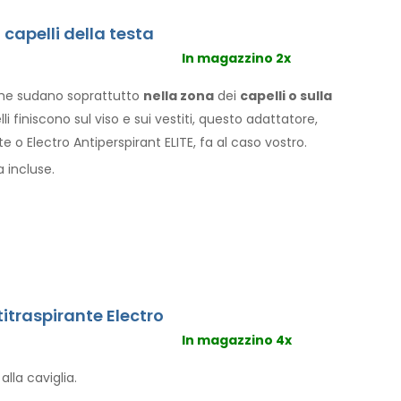
 capelli della testa
In magazzino 2x
che sudano soprattutto
nella
zona
dei
capelli
o sulla
li
finiscono sul viso
e sui vestiti
, questo adattatore,
e o Electro Antiperspirant ELITE, fa al caso vostro.
a incluse.
titraspirante Electro
In magazzino 4x
alla caviglia.