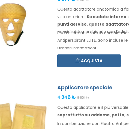
Questo adattatore anatomico a for
viso anteriore.
Se sudate
intorno
a
punti
del viso
, questo adattato
consigliabile combinarlo
con l'adat
Può essere utilizzato in combinazion
Antiperspirant ELITE. Sono incluse le i
Ulteriori informazioni...
ACQUISTA
Applicatore speciale
4 246 ₺
6 631 ₺
Questo applicatore è il più versati
soprattutto
su addome,
petto, s
In combinazione con Electro Antipers