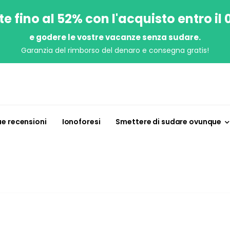
e fino al 52% con l'acquisto entro il
e godere le vostre vacanze senza sudare.
Garanzia del rimborso del denaro e consegna gratis!
ue recensioni
Ionoforesi
Smettere di sudare ovunque