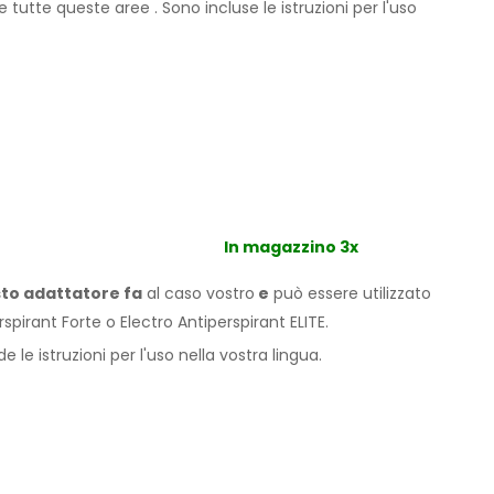
re tutte
queste
aree
.
Sono incluse le istruzioni per l'
uso
In magazzino 3x
sto adattatore fa
al caso vostro
e
può
essere
utilizzato
spirant Forte o Electro Antiperspirant ELITE.
le istruzioni per l'
uso
nella vostra lingua.