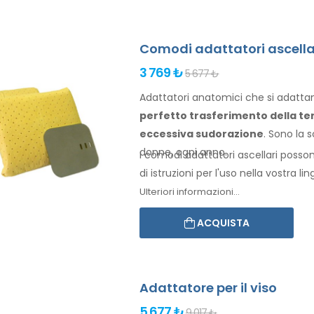
Comodi adattatori ascella
3 769 ₺
5 677 ₺
Adattatori anatomici che si adattano
perfetto trasferimento della te
eccessiva sudorazione
. Sono la s
donne
, ogni anno.
I comodi adattatori
ascellari
posson
di istruzioni per l'
uso
nella vostra lin
Ulteriori informazioni...
ACQUISTA
Adattatore per il viso
5 677 ₺
9 017 ₺