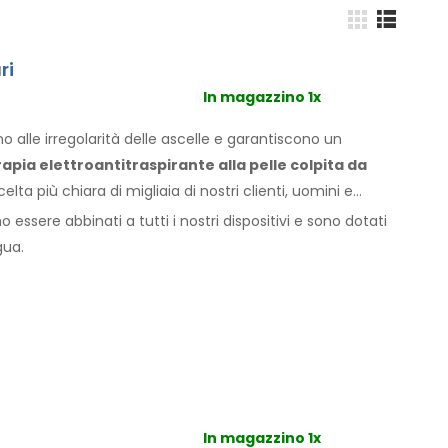
ri
In magazzino 1x
 alle irregolarità delle ascelle
e garantiscono
un
rapia elettroantitraspirante
alla pelle
colpita da
celta più chiara di migliaia di nostri clienti, uomini
e
o essere abbinati a
tutti i
nostri dispositivi e sono dotati
gua.
In magazzino 1x