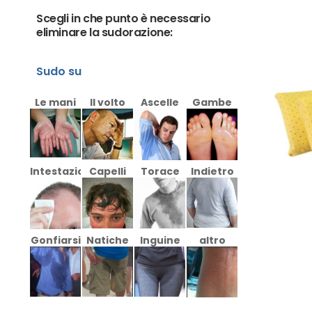
Scegli in che punto è necessario
eliminare la sudorazione:
Sudo su
Le mani
Il volto
Ascelle
Gambe
Intestazione
Capelli
Torace
Indietro
Gonfiarsi
Natiche
Inguine
altro