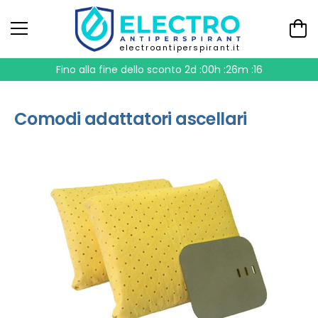
electroantiperspirant.it
Fino alla fine dello sconto
2d :00h :26m :16
Comodi adattatori ascellari