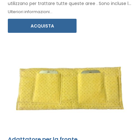
utilizzano per trattare tutte
queste
aree
.
Sono incluse le
istruzioni per l'
uso
nella vostra lingua.
Ulteriori informazioni...
ACQUISTA
Adattatore per la fronte