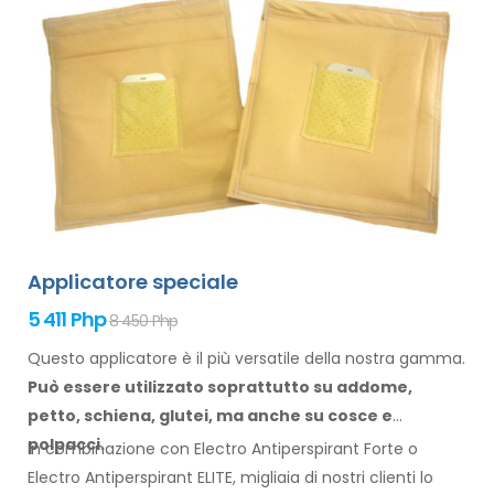
Applicatore speciale
5 411 Php
8 450 Php
Questo applicatore è il più versatile della nostra gamma.
Può essere utilizzato soprattutto
su addome,
petto, schiena, glutei,
ma anche su cosce
e
polpacci.
In combinazione con Electro Antiperspirant Forte o
Electro Antiperspirant ELITE, migliaia di nostri clienti lo