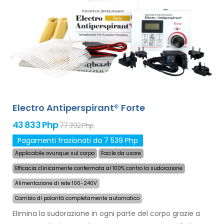
eccessiva delle mani, dei piedi e delle ascelle
(pacchetto base). Con adattatori aggiuntivi può essere
curata con successo ed a lungo termine l'eccessiva
sudorazione della testa, della fronte, dell'addome, della
schiena, dei glutei, del torace e di altre parti del corpo.
Garanzia di rimborso in caso di insoddisfazione e
spedizione gratuita in tutto il mondo con corriere
espresso!
Electro Antiperspirant® Forte
43 833 Php
77 392 Php
Pagamenti frazionati da 7 539 Php
Applicabile ovunque sul corpo
Facile da usare
Efficacia clinicamente confermata al 100% contro la sudorazione
Alimentazione di rete 100-240V
Cambio di polarità completamente automatico
Elimina la sudorazione in ogni parte del corpo grazie a