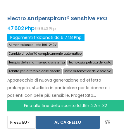
Electro Antiperspirant® Sensitive PRO
47 602 Php
99 643 Php
Pagamenti frazionati da 6 748 Php
Alimentazione di rete 100-240V
Cambio di polarità completamente automatico
Terapia delle mani senza assistenza
Tecnologia pulsata delicata
Adatto per la terapia delle ascelle
Inizio automatico della terapia
Apparecchio di nuova generazione ad effetto
prolungato, studiato in particolare per le donne e i
pazienti con pelle più sensibile. Progettato
specificamente per la terapia di entrambe le mani
Fino alla fine dello sconto
1d :19h :22m :31
senza l'assistenza di un'altra persona, dei piedi e della
sudorazione eccessiva nella zona ascellare grazie ad
AL CARRELLO
adattatori confortevoli da inserire sotto le ascelle.