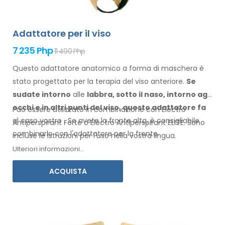
Adattatore per il viso
7 235 Php
11 490 Php
Questo adattatore anatomico a forma di maschera è
stato progettato per la terapia del viso anteriore.
Se
sudate
intorno
alle
labbra, sotto il naso, intorno agli
occhi
e in altri punti
del viso
, questo adattatore
fa
Può essere utilizzato in combinazione con Electro
al caso vostro
.
Se
avete
la fronte alta, è consigliabile
Antiperspirant Forte o Electro Antiperspirant ELITE. Sono
combinarlo
con l'adattatore per
la fronte.
incluse le istruzioni per l'
uso
nella vostra
lingua.
Ulteriori informazioni...
ACQUISTA