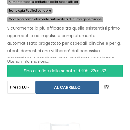
Alimentato dalle batterie e dalla rete elettrica
Tecnologia PULSed variabile
Macchina completamente automatica di nuova generazione
Sicuramente la più efficace tra quelle esistenti! Il primo
apparecchio ad impulso e completamente
automatizzato progettato per ospedali, cliniche e per gli
utenti domestici che vi libererà dall'eccessiva
sudorazione e per diversi mesi mediante una singola
Ulteriori informazioni...
applicazione. All'inizio della terapia prefissate su quale
Fino alla fine dello sconto
1d :19h :22m :31
parte del corpo volete eliminare l'eccessiva sudorazione
ed il computer incorporato farà tutto per te. La
AL CARRELLO
rivoluzionaria tecnologia ad impulso permette di trattare
qualsiasi parte del corpo senza disagio ed in maniera
molto sensibile. Grazie all'adattatore di rete ed ad una
batteria incorporata ad alta capacità non accadrà mai
che avrete la sorpresa di una batteria scarica. Una
soluzione definitiva ed economica per la sudorazione