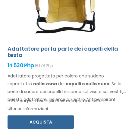
Adattatore per la parte dei capelli della
testa
14 530 Php
18 178 Php
Adattatore progettato per coloro che sudano
soprattutto
nella
zona
dei
capelli
o sulla nuca
. Se le
perle di sudore
dei capelli
finiscono sul viso
e sui vestiti
,
questo adattatore, insieme a Electro Antiperspirant
Istruzioni per l'uso nella vostra lingua incluse.
Forte o Electro Antiperspirant ELITE, fa al caso vostro.
Ulteriori informazioni...
ACQUISTA