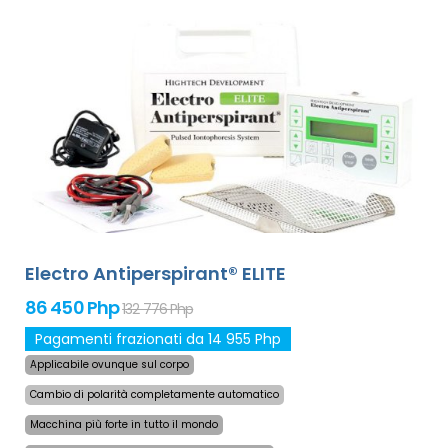
Electro Antiperspirant® ELITE
86 450 Php
132 776 Php
Pagamenti frazionati da 14 955 Php
Applicabile ovunque sul corpo
Cambio di polarità completamente automatico
Macchina più forte in tutto il mondo