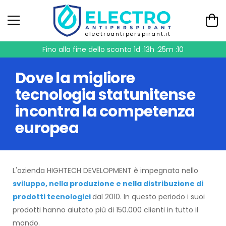
electroantiperspirant.it
Fino alla fine dello sconto
1d :13h :25m :10
Dove la migliore
tecnologia statunitense
incontra la competenza
europea
L'azienda HIGHTECH DEVELOPMENT è impegnata nello
sviluppo, nella produzione e nella distribuzione di
prodotti tecnologici
dal 2010. In questo periodo i suoi
prodotti hanno aiutato più di 150.000 clienti in tutto il
mondo.