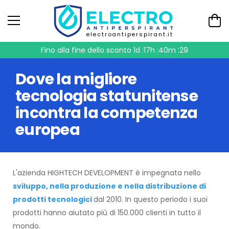
electroantiperspirant.it
Fino alla fine dello sconto
1d :17h :40m :28
Dove la migliore
tecnologia statunitense
incontra la competenza
europea
L'azienda HIGHTECH DEVELOPMENT è impegnata nello
sviluppo, nella produzione e nella distribuzione di
prodotti tecnologici
dal 2010. In questo periodo i suoi
prodotti hanno aiutato più di 150.000 clienti in tutto il
mondo.