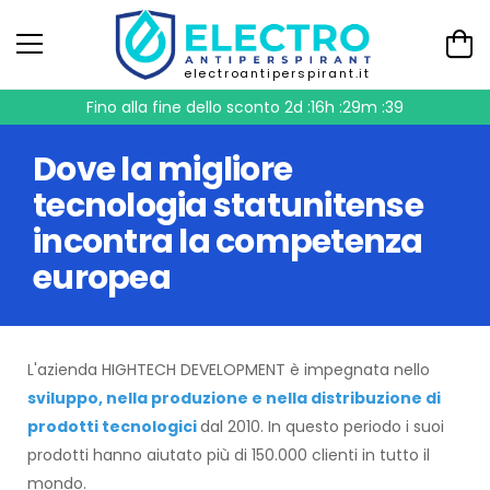
electroantiperspirant.it
Fino alla fine dello sconto
2d :16h :29m :39
Dove la migliore
tecnologia statunitense
incontra la competenza
europea
L'azienda HIGHTECH DEVELOPMENT è impegnata nello
sviluppo, nella produzione e nella distribuzione di
prodotti tecnologici
dal 2010. In questo periodo i suoi
prodotti hanno aiutato più di 150.000 clienti in tutto il
mondo.