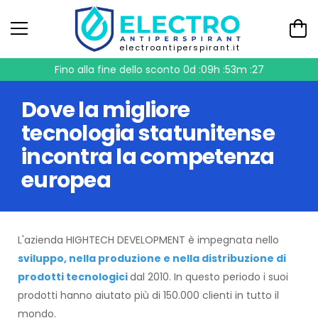
electroantiperspirant.it
Fino alla fine dello sconto
0d :09h :53m :26
Dove la migliore
tecnologia statunitense
incontra la competenza
europea
L'azienda HIGHTECH DEVELOPMENT è impegnata nello
sviluppo, nella produzione e nella distribuzione di
prodotti tecnologici
dal 2010. In questo periodo i suoi
prodotti hanno aiutato più di 150.000 clienti in tutto il
mondo.