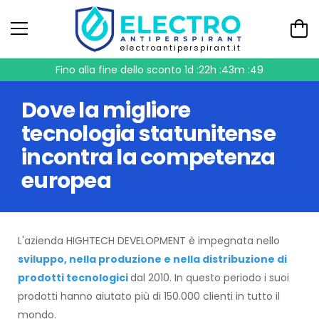
electroantiperspirant.it
Fino alla fine dello sconto
1d :22h :43m :49
Dove la migliore
tecnologia statunitense
incontra la competenza
europea
L'azienda HIGHTECH DEVELOPMENT è impegnata nello
sviluppo, nella produzione e nella distribuzione di
prodotti tecnologici
dal 2010. In questo periodo i suoi
prodotti hanno aiutato più di 150.000 clienti in tutto il
mondo.