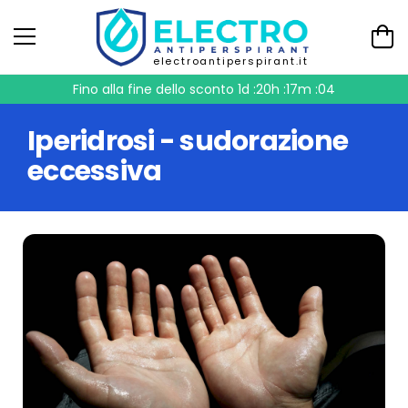
electroantiperspirant.it
Fino alla fine dello sconto
1d :20h :17m :03
Iperidrosi - sudorazione
eccessiva