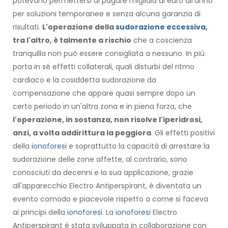
potevano permettersi di pagare migliaia di euro all'anno
per soluzioni temporanee e senza alcuna garanzia di
risultati.
L'operazione della
sudorazione eccessiva
,
tra l'altro, è talmente a rischio
che a coscienza
tranquilla non può essere consigliata a nessuno. In più
porta in sé effetti collaterali, quali disturbi del ritmo
cardiaco e la cosiddetta sudorazione da
compensazione che appare quasi sempre dopo un
certo periodo in un'altra zona e in piena forza, che
l'operazione, in sostanza, non risolve l'iperidrosi,
anzi, a volta addirittura la peggiora
. Gli effetti positivi
della
ionoforesi
e soprattutto la capacità di arrestare la
sudorazione delle zone affette, al contrario, sono
conosciuti da decenni e la sua applicazione, grazie
all'apparecchio Electro Antiperspirant, è diventata un
evento comodo e piacevole rispetto a come si faceva
ai principi della
ionoforesi
. La
ionoforesi
Electro
Antiperspirant è stata sviluppata in collaborazione con