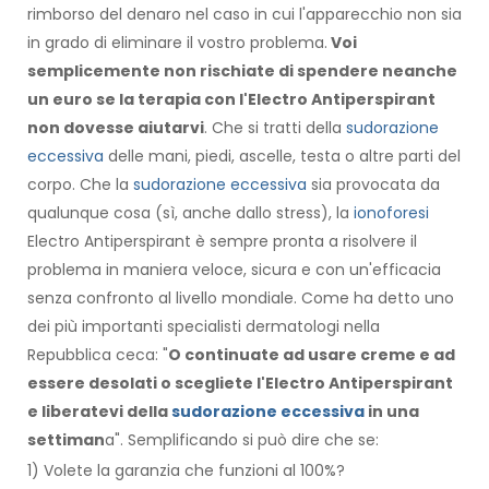
rimborso del denaro nel caso in cui l'apparecchio non sia
in grado di eliminare il vostro problema.
Voi
semplicemente non rischiate di spendere neanche
un euro se la terapia con l'Electro Antiperspirant
non dovesse aiutarvi
. Che si tratti della
sudorazione
eccessiva
delle mani, piedi, ascelle, testa o altre parti del
corpo. Che la
sudorazione eccessiva
sia provocata da
qualunque cosa (sì, anche dallo stress), la
ionoforesi
Electro Antiperspirant è sempre pronta a risolvere il
problema in maniera veloce, sicura e con un'efficacia
senza confronto al livello mondiale. Come ha detto uno
dei più importanti specialisti dermatologi nella
Repubblica ceca: "
O continuate ad usare creme e ad
essere desolati o scegliete l'Electro Antiperspirant
e liberatevi della
sudorazione eccessiva
in una
settiman
a". Semplificando si può dire che se:
1) Volete la garanzia che funzioni al 100%?