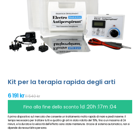
Kit per la terapia rapida degli arti
6 191 kr
11 540 kr
1d :20h :17m :03
Fino alla fine dello sconto
Il primo dispositivo sul mercato che consente un trattamento molto rapido di mani e piedi insieme. Il
tempo necessario per trattare tutti e quattro gli arti è stato ridotto del 50%, fino a un massimo di 24
minuti, e la durata e la velocità dell'effetto sono state mantenute. Grazie al sistema automatico, non si
dipende da nessun'altra persona.