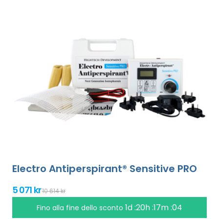
Electro Antiperspirant® Sensitive PRO
5 071 kr
10 614 kr
1d :20h :17m :03
Fino alla fine dello sconto