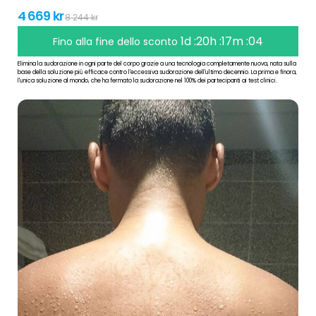
4 669 kr
8 244 kr
1d :20h :17m :03
Fino alla fine dello sconto
Elimina la sudorazione in ogni parte del corpo grazie a una tecnologia completamente nuova, nata sulla
base della soluzione più efficace contro l'eccessiva sudorazione dell'ultimo decennio. La prima e finora,
l'unica soluzione al mondo, che ha fermato la sudorazione nel 100% dei partecipanti ai test clinici.