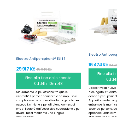
Electro Antipers
Electro Antiperspirant® ELITE
16 474 Kč
34 4
29 917 Kč
45 949 Kč
Fino alla f
Fino alla fine dello sconto
0d :1
0d :14h :10m :47
Dispositivo di nuova
Sicuramente la più efficace tra quelle
prolungato, studiato
esistenti! Il primo apparecchio ad impulso e
donne e per i pazient
completamente automatizzato progettato per
Appositamente proget
ospedali, cliniche e per gli utenti domestici
entrambe le mani se
che vi libererà dall'eccessiva sudorazione e per
seconda persona, dei 
diversi mesi mediante una singola
opzionale Underarm 