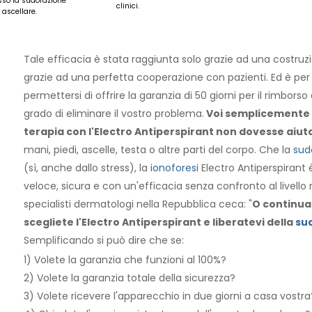
sso la sudorazione
clinici.
 ascellare.
Tale efficacia è stata raggiunta solo grazie ad una costruz
grazie ad una perfetta cooperazione con pazienti. Ed è per
permettersi di offrire la garanzia di 50 giorni per il rimbors
grado di eliminare il vostro problema.
Voi semplicemente n
terapia con l'Electro Antiperspirant non dovesse aiut
mani, piedi, ascelle, testa o altre parti del corpo. Che la
sud
(sì, anche dallo stress), la
ionoforesi
Electro Antiperspirant 
veloce, sicura e con un'efficacia senza confronto al livel
specialisti dermatologi nella Repubblica ceca: "
O continua
scegliete l'Electro Antiperspirant e liberatevi della
su
Semplificando si può dire che se:
1) Volete la garanzia che funzioni al 100%?
2) Volete la garanzia totale della sicurezza?
3) Volete ricevere l'apparecchio in due giorni a casa vostra