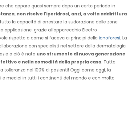
ne che appare quasi sempre dopo un certo periodo in
tanza, non risolve l'iperidrosi, anzi, a volta addirittura
utto la capacità di arrestare la sudorazione delle zone
ua applicazione, grazie all'apparecchio Electro
le rispetto a come si faceva ai principi della
ionoforesi
. La
ollaborazione con specialisti nel settore della dermatologia
razie a ciò è nato
uno strumento di nuova generazione
effettivo e nella comodità della propria casa
. Tutto
tolleranza nel 100% di pazienti! Oggi come oggi, la
i e medici in tutti i continenti del mondo e con molto