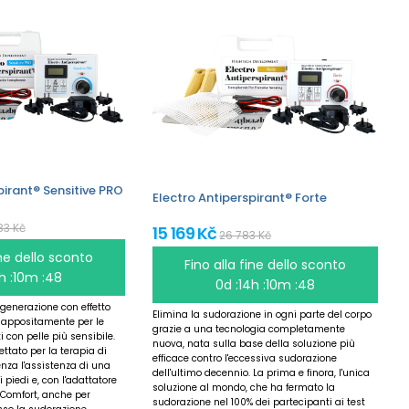
pirant® Sensitive PRO
Electro Antiperspirant® Forte
83 Kč
15 169 Kč
26 783 Kč
ine dello sconto
Fino alla fine dello sconto
4h :10m :47
0d :14h :10m :47
 generazione con effetto
Elimina la sudorazione in ogni parte del corpo
 appositamente per le
grazie a una tecnologia completamente
i con pelle più sensibile.
nuova, nata sulla base della soluzione più
tato per la terapia di
efficace contro l'eccessiva sudorazione
nza l'assistenza di una
dell'ultimo decennio. La prima e finora, l'unica
piedi e, con l'adattatore
soluzione al mondo, che ha fermato la
Comfort, anche per
sudorazione nel 100% dei partecipanti ai test