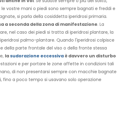
ti anche in Voi
. Se sudate sempre o più del solito,
e le vostre mani o piedi sono sempre bagnati e freddi e
gnate, si parla della cosiddetta iperidrosi primaria.
isa a seconda della zona di manifestazione
. La
e, nel caso dei piedi si tratta di iperidrosi plantare, la
peridrosi palmo-plantare. Quando l'iperidrosi colpisce
e della parte frontale del viso o della fronte stessa
re,
la
sudorazione eccessiva
è davvero un disturbo
azioni e per portare le zone affette in condizioni tali
a mano, di non presentarsi sempre con macchie bagnate
ddi, fino a poco tempo si usavano solo operazione