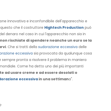
ione innovativa e inconfondibile dell'apparecchio e
 questo che il costruttore
Hightech Production
può
o del denaro nel caso in cui l'apparecchio non sia in
on rischiate di spendere neanche un euro se la
arvi
. Che si tratti della
sudorazione eccessiva
delle
orazione eccessiva
sia provocata da qualunque cosa
è sempre pronta a risolvere il problema in maniera
lo mondiale. Come ha detto uno dei più importanti
te ad usare creme e ad essere desolati o
dorazione eccessiva
in una settiman
a".
?