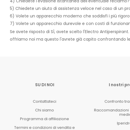
4) Chiedete l'evasione istantanea dell'eventuale reclamo?
5) Chiedete un aiuto di assistenza veloce nel caso di un p
6) Volete un apparecchio moderno che soddisfi i più rigoros
7) Volete un apparecchio durevole e con costi di funzion
Se avete risposto di SÌ, avete scelto l'Electro Antiperspiran
offriamo noi ma questo l'avrete già capito confrontando l
SU DI NOI
I nostri p
Contattateci
Confronto tra 
Chi siamo
Raccomandazioni e 
medi
Programma di affiliazione
Iperidr
Termini e condizioni di vendita e