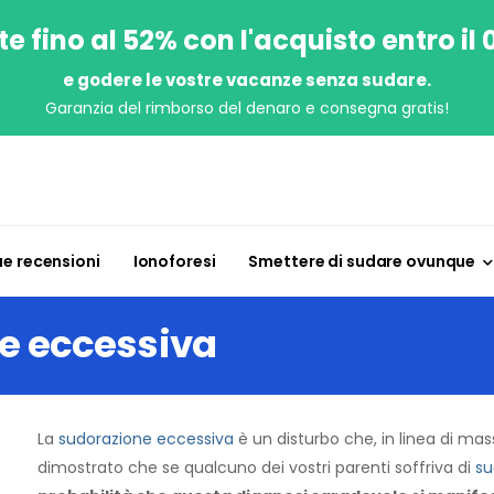
e fino al 52% con l'acquisto entro il
e godere le vostre vacanze senza sudare.
Garanzia del rimborso del denaro e consegna gratis!
ue recensioni
Ionoforesi
Smettere di sudare ovunque
ne eccessiva
La
sudorazione eccessiva
è un disturbo che, in linea di ma
dimostrato che se qualcuno dei vostri parenti soffriva di
su