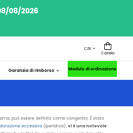
 08/08/2026
CZK
Carrello
Modulo di ordinazione
Garanzia di rimborso
ssima, può essere definito come congenito. È stato
dorazione eccessiva
(iperidrosi),
vi è una notevole