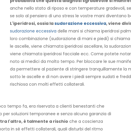
probabilità che questa diagnosi sgradevole si manifes
anche nello stato di riposo e con temperature gradevoli, s
se solo al pensiero di uno stress le vostre mani diventano ba
L'iperidrosi, ossia la
sudorazione eccessiva
, viene div
sudorazione eccessiva
delle mani si chiama iperidrosi palmar
loro combinazione (sudorazione di mani e piedi) si chiama i
le ascelle, viene chiamata iperidrosi ascellare, la sudorazion
viene chiamata iperidrosi facciale ecc. Come potete nota
noto ai medici da molto tempo. Per bloccare le sue manifest
da permettere al paziente di stringere tranquillamente l
sotto le ascelle e di non avere i piedi sempre sudati e fre
rischiosa con molti effetti collaterali.
oco tempo fa, era riservata a clienti benestanti che
no per soluzioni temporanee e senza alcuna garanzia di
 tra l'altro, è talmente a rischio
che a coscienza
ta in sé effetti collaterali, quali disturbi del ritmo