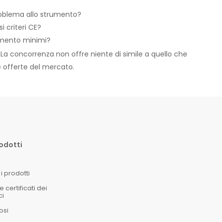
roblema allo strumento?
i criteri CE?
amento minimi?
t. La concorrenza non offre niente di simile a quello che
e offerte del mercato.
rodotti
i prodotti
certificati dei
ci
osi