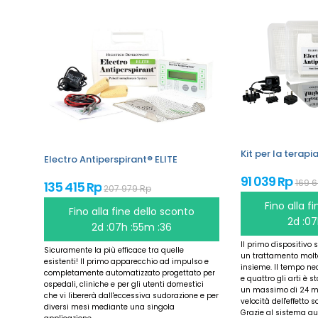
Kit per la terapi
Electro Antiperspirant® ELITE
91 039 Rp
169 
135 415 Rp
207 979 Rp
Fino alla f
Fino alla fine dello sconto
2d :07
2d :07h :55m :36
Il primo dispositivo
Sicuramente la più efficace tra quelle
un trattamento molto
esistenti! Il primo apparecchio ad impulso e
insieme. Il tempo nec
completamente automatizzato progettato per
e quattro gli arti è s
ospedali, cliniche e per gli utenti domestici
un massimo di 24 min
che vi libererà dall'eccessiva sudorazione e per
velocità dell'effetto
diversi mesi mediante una singola
Grazie al sistema au