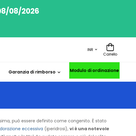
 08/08/2026
INR
Carrello
Modulo di ordinazione
Garanzia di rimborso
ssima, può essere definito come congenito. È stato
dorazione eccessiva
(iperidrosi),
vi è una notevole