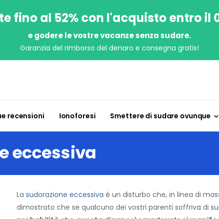
e fino al 52% con l'acquisto entro il
e godere le vostre vacanze senza sudare.
Garanzia del rimborso del denaro e consegna gratis!
ue recensioni
Ionoforesi
Smettere di sudare ovunque
ne eccessiva
La
sudorazione eccessiva
è un disturbo che, in linea di ma
dimostrato che se qualcuno dei vostri parenti soffriva di
su