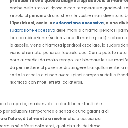
probabilità che questa diagnosi sgradevole si manifes
anche nello stato di riposo e con temperature gradevoli, s
se solo al pensiero di uno stress le vostre mani diventano ba
L'iperidrosi, ossia la
sudorazione eccessiva
, viene div
sudorazione eccessiva
delle mani si chiama iperidrosi palmar
loro combinazione (sudorazione di mani e piedi) si chiama i
le ascelle, viene chiamata iperidrosi ascellare, la sudorazion
viene chiamata iperidrosi facciale ecc. Come potete nota
noto ai medici da molto tempo. Per bloccare le sue manifest
da permettere al paziente di stringere tranquillamente l
sotto le ascelle e di non avere i piedi sempre sudati e fre
rischiosa con molti effetti collaterali.
oco tempo fa, era riservata a clienti benestanti che
no per soluzioni temporanee e senza alcuna garanzia di
 tra l'altro, è talmente a rischio
che a coscienza
ta in sé effetti collaterali, quali disturbi del ritmo