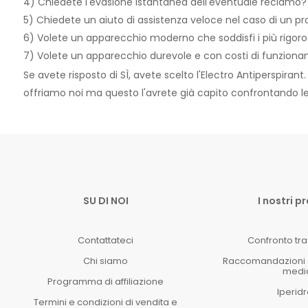
4) Chiedete l'evasione istantanea dell'eventuale reclamo?
5) Chiedete un aiuto di assistenza veloce nel caso di un p
6) Volete un apparecchio moderno che soddisfi i più rigoros
7) Volete un apparecchio durevole e con costi di funzion
Se avete risposto di SÌ, avete scelto l'Electro Antiperspiran
offriamo noi ma questo l'avrete già capito confrontando l
SU DI NOI
I nostri p
Contattateci
Confronto tra 
Chi siamo
Raccomandazioni e 
medi
Programma di affiliazione
Iperidr
Termini e condizioni di vendita e