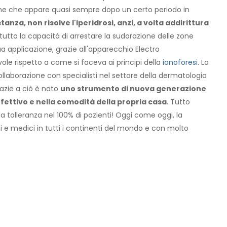
ne che appare quasi sempre dopo un certo periodo in
tanza, non risolve l'iperidrosi, anzi, a volta addirittura
utto la capacità di arrestare la sudorazione delle zone
ua applicazione, grazie all'apparecchio Electro
le rispetto a come si faceva ai principi della
ionoforesi
. La
ollaborazione con specialisti nel settore della dermatologia
razie a ciò è nato
uno strumento di nuova generazione
effettivo e nella comodità della propria casa
. Tutto
tolleranza nel 100% di pazienti! Oggi come oggi, la
i e medici in tutti i continenti del mondo e con molto