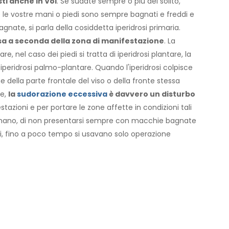
ti anche in Voi
. Se sudate sempre o più del solito,
e le vostre mani o piedi sono sempre bagnati e freddi e
gnate, si parla della cosiddetta iperidrosi primaria.
isa a seconda della zona di manifestazione
. La
e, nel caso dei piedi si tratta di iperidrosi plantare, la
peridrosi palmo-plantare. Quando l'iperidrosi colpisce
e della parte frontale del viso o della fronte stessa
re,
la
sudorazione eccessiva
è davvero un disturbo
azioni e per portare le zone affette in condizioni tali
a mano, di non presentarsi sempre con macchie bagnate
ddi, fino a poco tempo si usavano solo operazione