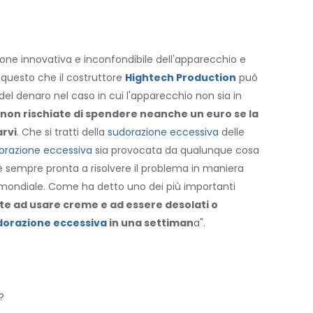
ione innovativa e inconfondibile dell'apparecchio e
 questo che il costruttore
Hightech Production
può
o del denaro nel caso in cui l'apparecchio non sia in
on rischiate di spendere neanche un euro se la
arvi
. Che si tratti della
sudorazione eccessiva
delle
orazione eccessiva
sia provocata da qualunque cosa
è sempre pronta a risolvere il problema in maniera
lo mondiale. Come ha detto uno dei più importanti
te ad usare creme e ad essere desolati o
dorazione eccessiva
in una settiman
a".
?