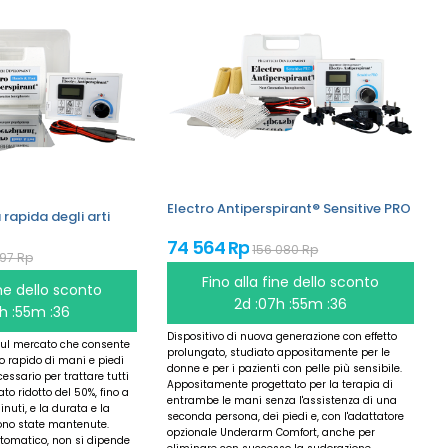
Electro Antiperspirant® Sensitive PRO
a rapida degli arti
74 564 Rp
156 080 Rp
697 Rp
Fino alla fine dello sconto
ine dello sconto
2d :07h :55m :36
h :55m :36
Dispositivo di nuova generazione con effetto
 sul mercato che consente
prolungato, studiato appositamente per le
 rapido di mani e piedi
donne e per i pazienti con pelle più sensibile.
essario per trattare tutti
Appositamente progettato per la terapia di
tato ridotto del 50%, fino a
entrambe le mani senza l'assistenza di una
uti, e la durata e la
seconda persona, dei piedi e, con l'adattatore
 sono state mantenute.
opzionale Underarm Comfort, anche per
tomatico, non si dipende