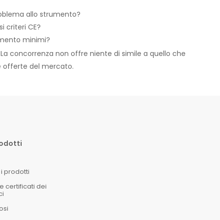
roblema allo strumento?
i criteri CE?
amento minimi?
t. La concorrenza non offre niente di simile a quello che
e offerte del mercato.
rodotti
i prodotti
certificati dei
ci
osi