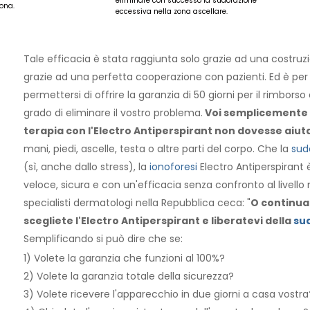
eliminare con successo la sudorazione
ona.
eccessiva nella zona ascellare.
Tale efficacia è stata raggiunta solo grazie ad una costruz
grazie ad una perfetta cooperazione con pazienti. Ed è per
permettersi di offrire la garanzia di 50 giorni per il rimbors
grado di eliminare il vostro problema.
Voi semplicemente n
terapia con l'Electro Antiperspirant non dovesse aiut
mani, piedi, ascelle, testa o altre parti del corpo. Che la
sud
(sì, anche dallo stress), la
ionoforesi
Electro Antiperspirant 
veloce, sicura e con un'efficacia senza confronto al livel
specialisti dermatologi nella Repubblica ceca: "
O continua
scegliete l'Electro Antiperspirant e liberatevi della
su
Semplificando si può dire che se:
1) Volete la garanzia che funzioni al 100%?
2) Volete la garanzia totale della sicurezza?
3) Volete ricevere l'apparecchio in due giorni a casa vostra