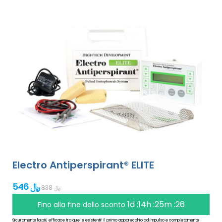
Electro Antiperspirant® ELITE
546 ﷼
838 ﷼
1d :14h :25m :25
Fino alla fine dello sconto
Sicuramente la più efficace tra quelle esistenti! Il primo apparecchio ad impulso e completamente