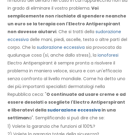
rimborso del denaro nel caso in cui l'apparecchio non sia
in grado di eliminare il vostro problema.
Voi
semplicemente non rischiate di spendere neanche
un euro se la terapia con l'Electro Antiperspirant
non dovesse aiutarvi
. Che si tratti della
sudorazione
eccessiva
delle mani, piedi, ascelle, testa o altre parti del
corpo. Che la
sudorazione eccessiva
sia provocata da
qualunque cosa (sì, anche dallo stress), la
ionoforesi
Electro Antiperspirant è sempre pronta a risolvere il
problema in maniera veloce, sicura e con un'efficacia
senza confronto al livello mondiale. Come ha detto uno
dei più importanti specialisti dermatologi nella
Repubblica ceca: "
O continuate ad usare creme e ad
essere desolati o scegliete l'Electro Antiperspirant
e liberatevi della
sudorazione eccessiva
in una
settiman
a". Semplificando si può dire che se:
1) Volete la garanzia che funzioni al 100%?
2) Volete la garanzia totale della sicurezza?