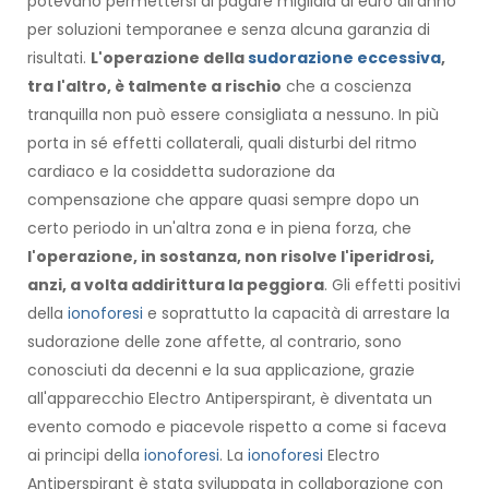
potevano permettersi di pagare migliaia di euro all'anno
per soluzioni temporanee e senza alcuna garanzia di
risultati.
L'operazione della
sudorazione eccessiva
,
tra l'altro, è talmente a rischio
che a coscienza
tranquilla non può essere consigliata a nessuno. In più
porta in sé effetti collaterali, quali disturbi del ritmo
cardiaco e la cosiddetta sudorazione da
compensazione che appare quasi sempre dopo un
certo periodo in un'altra zona e in piena forza, che
l'operazione, in sostanza, non risolve l'iperidrosi,
anzi, a volta addirittura la peggiora
. Gli effetti positivi
della
ionoforesi
e soprattutto la capacità di arrestare la
sudorazione delle zone affette, al contrario, sono
conosciuti da decenni e la sua applicazione, grazie
all'apparecchio Electro Antiperspirant, è diventata un
evento comodo e piacevole rispetto a come si faceva
ai principi della
ionoforesi
. La
ionoforesi
Electro
Antiperspirant è stata sviluppata in collaborazione con