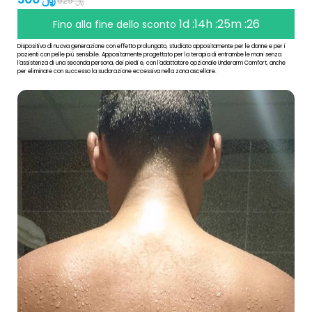
629 ﷼
1d :14h :25m :25
Fino alla fine dello sconto
Dispositivo di nuova generazione con effetto prolungato, studiato appositamente per le donne e per i
pazienti con pelle più sensibile. Appositamente progettato per la terapia di entrambe le mani senza
l'assistenza di una seconda persona, dei piedi e, con l'adattatore opzionale Underarm Comfort, anche
per eliminare con successo la sudorazione eccessiva nella zona ascellare.