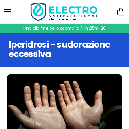
electroantiperspirant.it
Fino alla fine dello sconto
1d :14h :25m :25
Iperidrosi - sudorazione
eccessiva