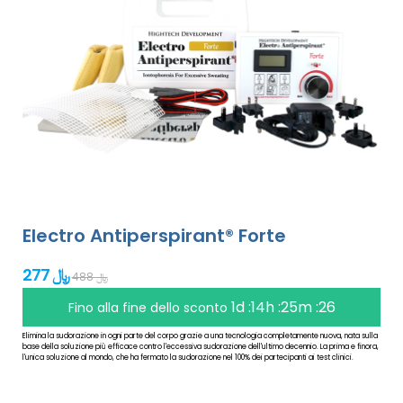
Electro Antiperspirant® Forte
277 ﷼
488 ﷼
1d :14h :25m :25
Fino alla fine dello sconto
Elimina la sudorazione in ogni parte del corpo grazie a una tecnologia completamente nuova, nata sulla
base della soluzione più efficace contro l'eccessiva sudorazione dell'ultimo decennio. La prima e finora,
l'unica soluzione al mondo, che ha fermato la sudorazione nel 100% dei partecipanti ai test clinici.