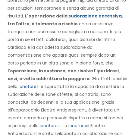
potevano permettersi di pagare migliaia di euro all'anno
per soluzioni temporanee e senza alcuna garanzia di
risultati.
L'operazione della
sudorazione eccessiva
,
tra l'altro, è talmente a rischio
che a coscienza
tranquilla non può essere consigliata a nessuno. In più
porta in sé effetti collaterali, quali disturbi del ritmo
cardiaco e la cosiddetta sudorazione da
compensazione che appare quasi sempre dopo un
certo periodo in un'altra zona e in piena forza, che
l'operazione, in sostanza, non risolve l'iperidrosi,
anzi, a volta addirittura la peggiora
. Gli effetti positivi
della
ionoforesi
e soprattutto la capacità di arrestare la
sudorazione delle zone affette, al contrario, sono
conosciuti da decenni e la sua applicazione, grazie
all'apparecchio Electro Antiperspirant, è diventata un
evento comodo e piacevole rispetto a come si faceva
ai principi della
ionoforesi
. La
ionoforesi
Electro
Antiperspirant è stata sviluppata in collaborazione con