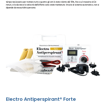
tempo necessario per trattare tutti e quattro gli arti è stato ridotto del 50%, fino a un massimo di 24
minuti, e la durata e la velocità dell'effetto sono state mantenute. Grazie al sistema automatico, non si
dipende da nessun'altra persona.
Electro Antiperspirant® Forte