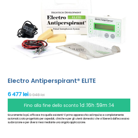
Electro Antiperspirant® ELITE
6 477 lei
9 948 lei
1d :16h :59m :13
Fino alla fine dello sconto
Sicuramente la più efficace tra quelle esistenti! Il primo apparecchio ad impulso e completamente
automatizzato progettato per ospedali, cliniche e per gli utenti domestici che vi libererà dall'eccessiva
sudorazione e per diversi mesi mediante una singola applicazione.