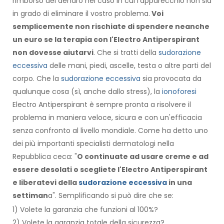
rimborso del denaro nel caso in cui l'apparecchio non sia
in grado di eliminare il vostro problema.
Voi
semplicemente non rischiate di spendere neanche
un euro se la terapia con l'Electro Antiperspirant
non dovesse aiutarvi
. Che si tratti della
sudorazione
eccessiva
delle mani, piedi, ascelle, testa o altre parti del
corpo. Che la
sudorazione eccessiva
sia provocata da
qualunque cosa (sì, anche dallo stress), la
ionoforesi
Electro Antiperspirant è sempre pronta a risolvere il
problema in maniera veloce, sicura e con un'efficacia
senza confronto al livello mondiale. Come ha detto uno
dei più importanti specialisti dermatologi nella
Repubblica ceca: "
O continuate ad usare creme e ad
essere desolati o scegliete l'Electro Antiperspirant
e liberatevi della
sudorazione eccessiva
in una
settiman
a". Semplificando si può dire che se:
1) Volete la garanzia che funzioni al 100%?
2) Volete la garanzia totale della sicurezza?