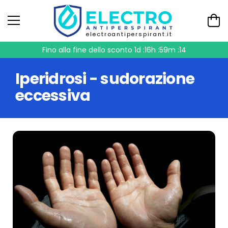
electroantiperspirant.it
Fino alla fine dello sconto
1d :16h :59m :13
Iperidrosi - sudorazione
eccessiva