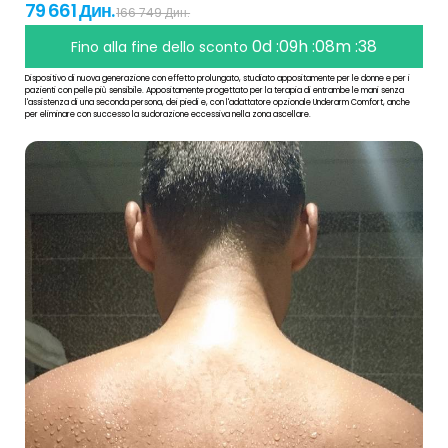
79 661 Дин.
166 749 Дин.
0d :09h :08m :38
Fino alla fine dello sconto
Dispositivo di nuova generazione con effetto prolungato, studiato appositamente per le donne e per i
pazienti con pelle più sensibile. Appositamente progettato per la terapia di entrambe le mani senza
l'assistenza di una seconda persona, dei piedi e, con l'adattatore opzionale Underarm Comfort, anche
per eliminare con successo la sudorazione eccessiva nella zona ascellare.