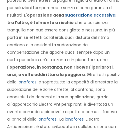
potevano permettersi di pagare migliaia di euro all'anno
per soluzioni temporanee e senza alcuna garanzia di
risultati.
L'operazione della
sudorazione eccessiva
,
tra l'altro, è talmente a rischio
che a coscienza
tranquilla non può essere consigliata a nessuno. In più
porta in sé effetti collaterali, quali disturbi del ritmo
cardiaco e la cosiddetta sudorazione da
compensazione che appare quasi sempre dopo un
certo periodo in un'altra zona e in piena forza, che
l'operazione, in sostanza, non risolve l'iperidrosi,
anzi, a volta addirittura la peggiora
. Gli effetti positivi
della
ionoforesi
e soprattutto la capacità di arrestare la
sudorazione delle zone affette, al contrario, sono
conosciuti da decenni e la sua applicazione, grazie
all'apparecchio Electro Antiperspirant, è diventata un
evento comodo e piacevole rispetto a come si faceva
ai principi della
ionoforesi
. La
ionoforesi
Electro
Antiperspirant è stata sviluppata in collaborazione con