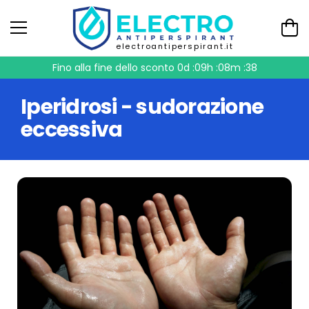
electroantiperspirant.it
Fino alla fine dello sconto
0d :09h :08m :38
Iperidrosi - sudorazione
eccessiva