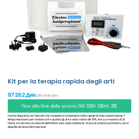
Kit per la terapia rapida degli arti
97 262 Дин.
181 298 Дин.
0d :09h :08m :38
Fino alla fine dello sconto
Il primo dispositivo sul mercato che consente un trattamento molto rapido di mani e piedi insieme. Il
tempo necessario per trattare tutti e quattro gli arti è stato ridotto del 50%, fino a un massimo di 24
minuti, e la durata e la velocità dell'effetto sono state mantenute. Grazie al sistema automatico, non si
dipende da nessun'altra persona.