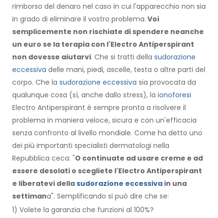
rimborso del denaro nel caso in cui l'apparecchio non sia
in grado di eliminare il vostro problema.
Voi
semplicemente non rischiate di spendere neanche
un euro se la terapia con l'Electro Antiperspirant
non dovesse aiutarvi
. Che si tratti della
sudorazione
eccessiva
delle mani, piedi, ascelle, testa o altre parti del
corpo. Che la
sudorazione eccessiva
sia provocata da
qualunque cosa (sì, anche dallo stress), la
ionoforesi
Electro Antiperspirant è sempre pronta a risolvere il
problema in maniera veloce, sicura e con un'efficacia
senza confronto al livello mondiale. Come ha detto uno
dei più importanti specialisti dermatologi nella
Repubblica ceca: "
O continuate ad usare creme e ad
essere desolati o scegliete l'Electro Antiperspirant
e liberatevi della
sudorazione eccessiva
in una
settiman
a". Semplificando si può dire che se:
1) Volete la garanzia che funzioni al 100%?