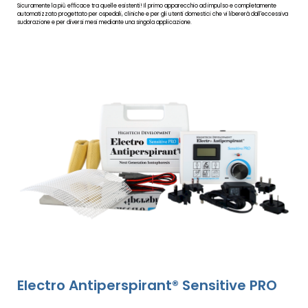
Sicuramente la più efficace tra quelle esistenti! Il primo apparecchio ad impulso e completamente
automatizzato progettato per ospedali, cliniche e per gli utenti domestici che vi libererà dall'eccessiva
sudorazione e per diversi mesi mediante una singola applicazione.
Electro Antiperspirant® Sensitive PRO