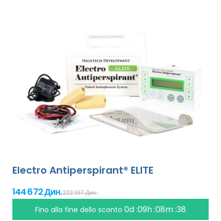
Electro Antiperspirant® ELITE
144 672 Дин.
222 197 Дин.
0d :09h :08m :38
Fino alla fine dello sconto