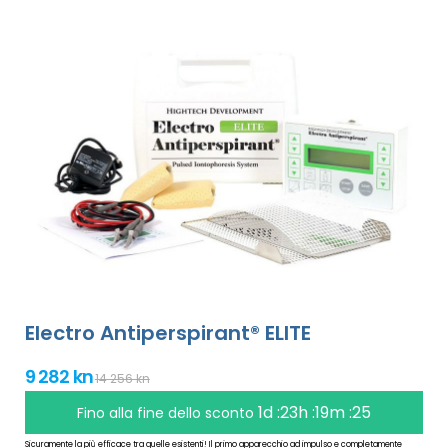
Electro Antiperspirant® ELITE
9 282 kn
14 256 kn
1d :23h :19m :25
Fino alla fine dello sconto
Sicuramente la più efficace tra quelle esistenti! Il primo apparecchio ad impulso e completamente