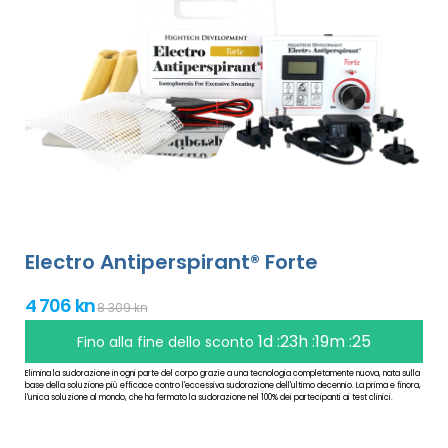
Electro Antiperspirant® Forte
4 706 kn
8 309 kn
1d :23h :19m :25
Fino alla fine dello sconto
Elimina la sudorazione in ogni parte del corpo grazie a una tecnologia completamente nuova, nata sulla
base della soluzione più efficace contro l'eccessiva sudorazione dell'ultimo decennio. La prima e finora,
l'unica soluzione al mondo, che ha fermato la sudorazione nel 100% dei partecipanti ai test clinici.