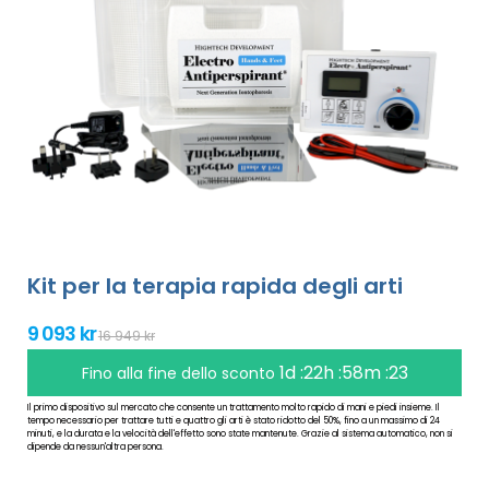
Kit per la terapia rapida degli arti
9 093 kr
16 949 kr
1d :22h :58m :23
Fino alla fine dello sconto
Il primo dispositivo sul mercato che consente un trattamento molto rapido di mani e piedi insieme. Il
tempo necessario per trattare tutti e quattro gli arti è stato ridotto del 50%, fino a un massimo di 24
minuti, e la durata e la velocità dell'effetto sono state mantenute. Grazie al sistema automatico, non si
dipende da nessun'altra persona.