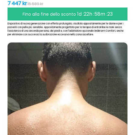
7 447 kr
15 589 kr
1d :22h :58m :23
Fino alla fine dello sconto
Dispositivo di nuova generazione con effetto prolungato, studiato appositamente per le donne e per i
pazienti con pelle più sensibile. Appositamente progettato per la terapia di entrambe le mani senza
l'assistenza di una seconda persona, dei piedi e, con l'adattatore opzionale Underarm Comfort, anche
per eliminare con successo la sudorazione eccessiva nella zona ascellare.