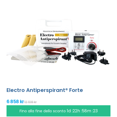
Electro Antiperspirant® Forte
6 858 kr
12 108 kr
1d :22h :58m :23
Fino alla fine dello sconto