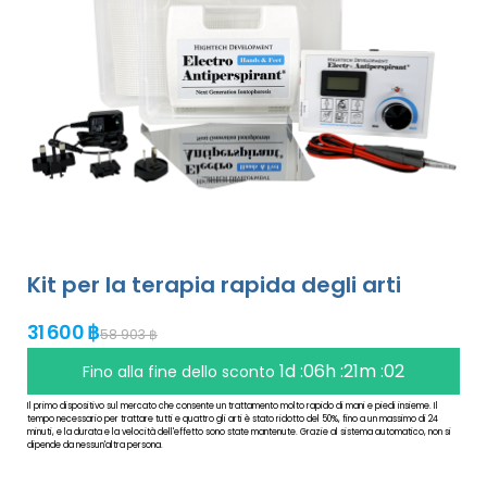
Kit per la terapia rapida degli arti
31 600 ฿
58 903 ฿
1d :06h :21m :01
Fino alla fine dello sconto
Il primo dispositivo sul mercato che consente un trattamento molto rapido di mani e piedi insieme. Il
tempo necessario per trattare tutti e quattro gli arti è stato ridotto del 50%, fino a un massimo di 24
minuti, e la durata e la velocità dell'effetto sono state mantenute. Grazie al sistema automatico, non si
dipende da nessun'altra persona.