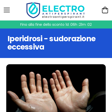
electroantiperspirant.it
Fino alla fine dello sconto
1d :06h :21m :01
Iperidrosi - sudorazione
eccessiva