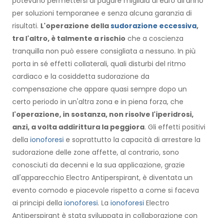
potevano permettersi di pagare migliaia di euro all'anno
per soluzioni temporanee e senza alcuna garanzia di
risultati.
L'operazione della
sudorazione eccessiva
,
tra l'altro, è talmente a rischio
che a coscienza
tranquilla non può essere consigliata a nessuno. In più
porta in sé effetti collaterali, quali disturbi del ritmo
cardiaco e la cosiddetta sudorazione da
compensazione che appare quasi sempre dopo un
certo periodo in un'altra zona e in piena forza, che
l'operazione, in sostanza, non risolve l'iperidrosi,
anzi, a volta addirittura la peggiora
. Gli effetti positivi
della
ionoforesi
e soprattutto la capacità di arrestare la
sudorazione delle zone affette, al contrario, sono
conosciuti da decenni e la sua applicazione, grazie
all'apparecchio Electro Antiperspirant, è diventata un
evento comodo e piacevole rispetto a come si faceva
ai principi della
ionoforesi
. La
ionoforesi
Electro
Antiperspirant è stata sviluppata in collaborazione con