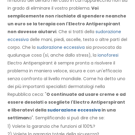
rimborso del denaro nel caso in cui l'apparecchio non sia
in grado di eliminare il vostro problema.
Voi
semplicemente non rischiate di spendere neanche
un euro se la terapia con l'Electro Antiperspirant
non dovesse aiutarvi
. Che si tratti della
sudorazione
eccessiva
delle mani, piedi, ascelle, testa o altre parti del
corpo. Che la
sudorazione eccessiva
sia provocata da
qualunque cosa (sì, anche dallo stress), la
ionoforesi
Electro Antiperspirant è sempre pronta a risolvere il
problema in maniera veloce, sicura e con un'efficacia
senza confronto al livello mondiale. Come ha detto uno
dei più importanti specialisti dermatologi nella
Repubblica ceca: "
O continuate ad usare creme e ad
essere desolati o scegliete l'Electro Antiperspirant
e liberatevi della
sudorazione eccessiva
in una
settiman
a". Semplificando si può dire che se:
1) Volete la garanzia che funzioni al 100%?
2) Volete la garanzia totale della sicurezza?