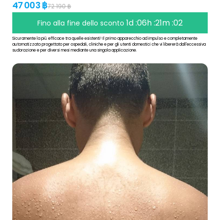
47 003 ฿
72 190 ฿
1d :06h :21m :01
Fino alla fine dello sconto
Sicuramente la più efficace tra quelle esistenti! Il primo apparecchio ad impulso e completamente
automatizzato progettato per ospedali, cliniche e per gli utenti domestici che vi libererà dall'eccessiva
sudorazione e per diversi mesi mediante una singola applicazione.