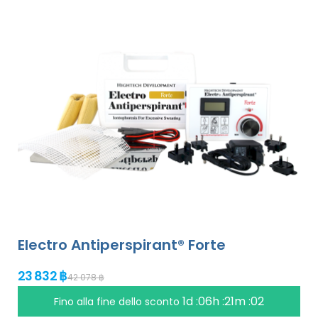
Electro Antiperspirant® Forte
23 832 ฿
42 078 ฿
1d :06h :21m :01
Fino alla fine dello sconto