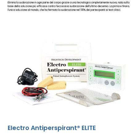
Elimina la sudorazione in ogni parte del corpo grazie a una tecnologia completamente nuova, nata sulla
base della soluzione più efficace contro l'eccessiva sudorazione dell'ultimo decennio. La prima e finora,
l'unica soluzione al mondo, che ha fermato la sudorazione nel 100% dei partecipanti ai test clinici.
Electro Antiperspirant® ELITE