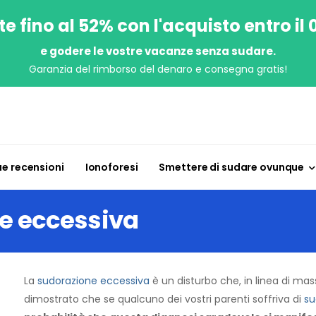
e fino al 52% con l'acquisto entro il
e godere le vostre vacanze senza sudare.
Garanzia del rimborso del denaro e consegna gratis!
ue recensioni
Ionoforesi
Smettere di sudare ovunque
ne eccessiva
La
sudorazione eccessiva
è un disturbo che, in linea di ma
dimostrato che se qualcuno dei vostri parenti soffriva di
su