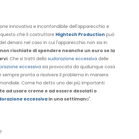
ione innovativa e inconfondibile dell'apparecchio e
 questo che il costruttore
Hightech Production
può
o del denaro nel caso in cui l'apparecchio non sia in
on rischiate di spendere neanche un euro se la
arvi
. Che si tratti della
sudorazione eccessiva
delle
orazione eccessiva
sia provocata da qualunque cosa
è sempre pronta a risolvere il problema in maniera
lo mondiale. Come ha detto uno dei più importanti
te ad usare creme e ad essere desolati o
dorazione eccessiva
in una settiman
a".
?