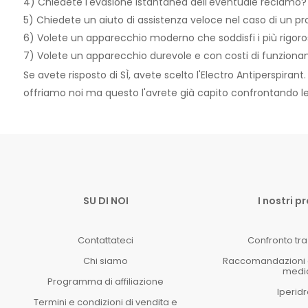
4) Chiedete l'evasione istantanea dell'eventuale reclamo?
5) Chiedete un aiuto di assistenza veloce nel caso di un p
6) Volete un apparecchio moderno che soddisfi i più rigoros
7) Volete un apparecchio durevole e con costi di funzion
Se avete risposto di SÌ, avete scelto l'Electro Antiperspiran
offriamo noi ma questo l'avrete già capito confrontando l
SU DI NOI
I nostri p
Contattateci
Confronto tra 
Chi siamo
Raccomandazioni e 
medi
Programma di affiliazione
Iperidr
Termini e condizioni di vendita e