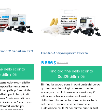
pirant® Sensitive PRO
Electro Antiperspirant® Forte
5 656 $
9 986 $
ine dello sconto
Fino alla fine dello sconto
2h :59m :05
0d :12h :59m :05
 generazione con effetto
Elimina la sudorazione in ogni parte del corpo
 appositamente per le
grazie a una tecnologia completamente
i con pelle più sensibile.
nuova, nata sulla base della soluzione più
tato per la terapia di
efficace contro l'eccessiva sudorazione
nza l'assistenza di una
dell'ultimo decennio. La prima e finora, l'unica
piedi e, con l'adattatore
soluzione al mondo, che ha fermato la
Comfort, anche per
sudorazione nel 100% dei partecipanti ai test