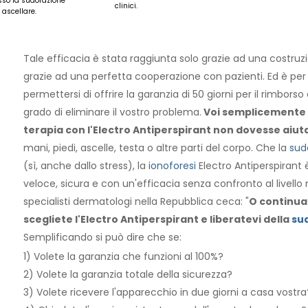
sso la sudorazione
clinici.
 ascellare.
Tale efficacia è stata raggiunta solo grazie ad una costruz
grazie ad una perfetta cooperazione con pazienti. Ed è per
permettersi di offrire la garanzia di 50 giorni per il rimbors
grado di eliminare il vostro problema.
Voi semplicemente n
terapia con l'Electro Antiperspirant non dovesse aiut
mani, piedi, ascelle, testa o altre parti del corpo. Che la
sud
(sì, anche dallo stress), la
ionoforesi
Electro Antiperspirant 
veloce, sicura e con un'efficacia senza confronto al livel
specialisti dermatologi nella Repubblica ceca: "
O continua
scegliete l'Electro Antiperspirant e liberatevi della
su
Semplificando si può dire che se:
1) Volete la garanzia che funzioni al 100%?
2) Volete la garanzia totale della sicurezza?
3) Volete ricevere l'apparecchio in due giorni a casa vostra