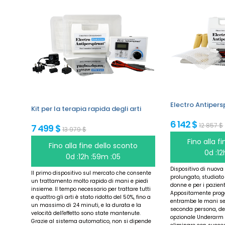
Electro Antipers
Kit per la terapia rapida degli arti
6 142 $
12 857 $
7 499 $
13 979 $
Fino alla f
Fino alla fine dello sconto
0d :1
0d :12h :59m :05
Dispositivo di nuova
Il primo dispositivo sul mercato che consente
prolungato, studiato
un trattamento molto rapido di mani e piedi
donne e per i pazient
insieme. Il tempo necessario per trattare tutti
Appositamente proget
e quattro gli arti è stato ridotto del 50%, fino a
entrambe le mani se
un massimo di 24 minuti, e la durata e la
seconda persona, dei 
velocità dell'effetto sono state mantenute.
opzionale Underarm 
Grazie al sistema automatico, non si dipende