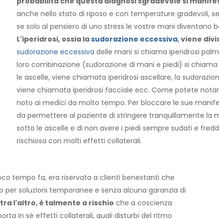
probabilità che questa diagnosi sgradevole si manifes
anche nello stato di riposo e con temperature gradevoli, s
se solo al pensiero di uno stress le vostre mani diventano ba
L'iperidrosi, ossia la
sudorazione eccessiva
, viene div
sudorazione eccessiva
delle mani si chiama iperidrosi palmar
loro combinazione (sudorazione di mani e piedi) si chiama i
le ascelle, viene chiamata iperidrosi ascellare, la sudorazion
viene chiamata iperidrosi facciale ecc. Come potete nota
noto ai medici da molto tempo. Per bloccare le sue manifest
da permettere al paziente di stringere tranquillamente l
sotto le ascelle e di non avere i piedi sempre sudati e fre
rischiosa con molti effetti collaterali.
oco tempo fa, era riservata a clienti benestanti che
no per soluzioni temporanee e senza alcuna garanzia di
 tra l'altro, è talmente a rischio
che a coscienza
ta in sé effetti collaterali, quali disturbi del ritmo