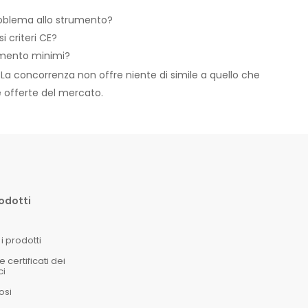
roblema allo strumento?
i criteri CE?
amento minimi?
t. La concorrenza non offre niente di simile a quello che
e offerte del mercato.
rodotti
i prodotti
certificati dei
ci
osi