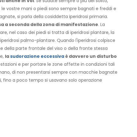
ti anche in Voi
. Se sudate sempre o più del solito,
e le vostre mani o piedi sono sempre bagnati e freddi e
gnate, si parla della cosiddetta iperidrosi primaria.
isa a seconda della zona di manifestazione
. La
e, nel caso dei piedi si tratta di iperidrosi plantare, la
peridrosi palmo-plantare. Quando l'iperidrosi colpisce
e della parte frontale del viso o della fronte stessa
re,
la
sudorazione eccessiva
è davvero un disturbo
azioni e per portare le zone affette in condizioni tali
a mano, di non presentarsi sempre con macchie bagnate
ddi, fino a poco tempo si usavano solo operazione