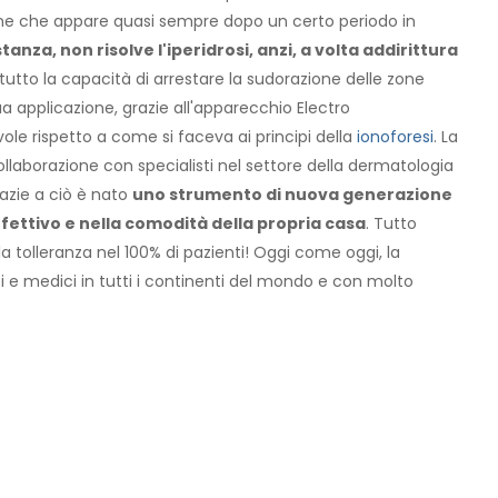
ne che appare quasi sempre dopo un certo periodo in
tanza, non risolve l'iperidrosi, anzi, a volta addirittura
utto la capacità di arrestare la sudorazione delle zone
ua applicazione, grazie all'apparecchio Electro
le rispetto a come si faceva ai principi della
ionoforesi
. La
ollaborazione con specialisti nel settore della dermatologia
razie a ciò è nato
uno strumento di nuova generazione
effettivo e nella comodità della propria casa
. Tutto
tolleranza nel 100% di pazienti! Oggi come oggi, la
i e medici in tutti i continenti del mondo e con molto