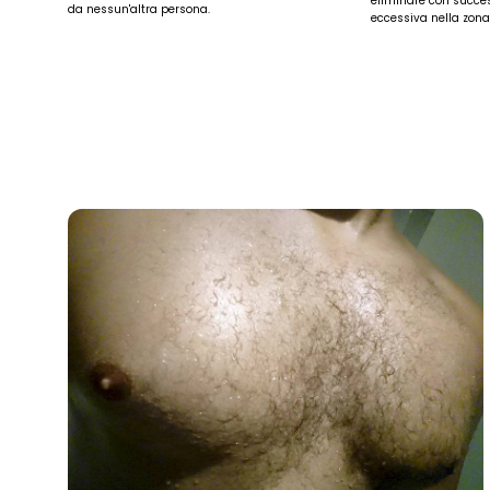
eliminare con succe
da nessun'altra persona.
eccessiva nella zona